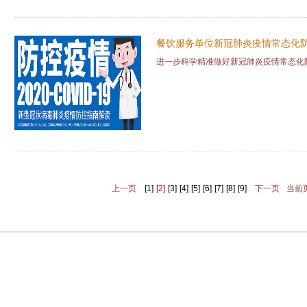
餐饮服务单位新冠肺炎疫情常态化
进一步科学精准做好新冠肺炎疫情常态化
上一页
[1]
[2]
[3]
[4]
[5]
[6]
[7]
[8]
[9]
下一页
当前页
司概况
|
新闻资讯
|
基地保障
|
资质荣誉
|
合作案例
|
人才