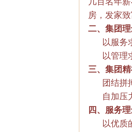
几百名年薪
房，发家致
二、集团理
以服务
以管理
三、
集团精
团结拼
自加压
四、
服务理
以优质