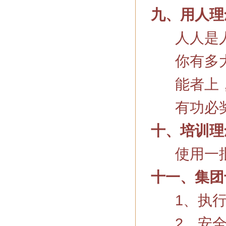
九、
用人理
人人是
你有多
能者上
有功必
十、
培训理
使用一
十一、
集团
1、执
2、安