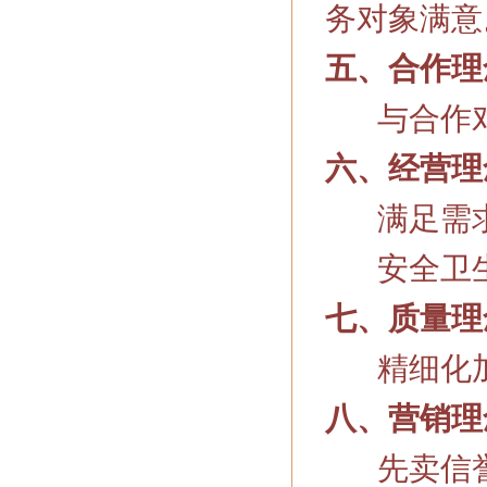
务对象满意
五、
合作理
与合作
六、
经营理
满足需
安全卫
七、
质量理
精细化
八、
营销理
先卖信