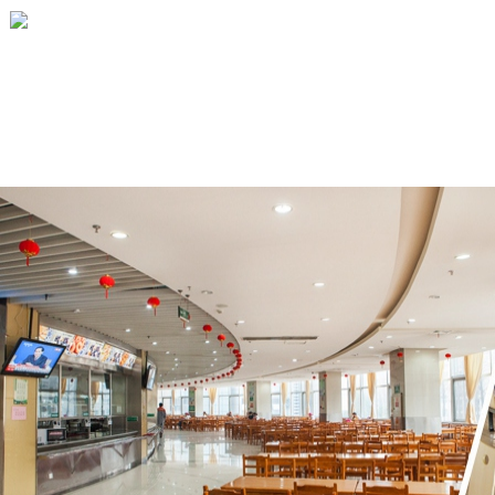
网站首页
企业概况
新闻资讯
基地保障