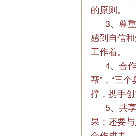
的原则。
3、尊
感到自信和
工作着。
4、合
帮”，“三
撑，携手创
5、共
果；还要与
合作成果。