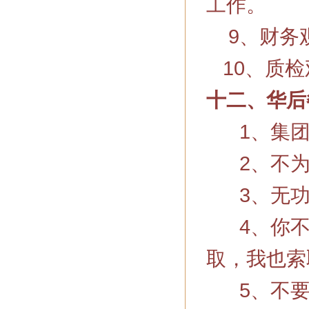
工作。
9、财务
10、质检
十二、
华后
1、集
2、不
3、无
4、你
取，我也索
5、不