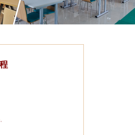
您当前所在位置：首页 >> 发展历程
程
号。