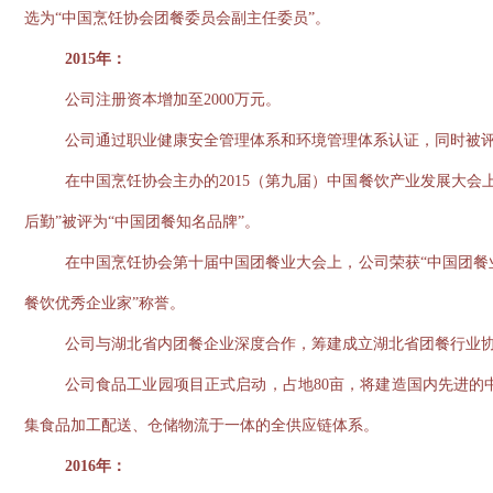
选为“中国烹饪协会团餐委员会副主任委员”。
2015年：
公司注册资本增加
至
2000万元。
公司通过职业健康安全管理体系和环境管理体系认证
，
同时
被
在中国烹饪协会主办的
2015（第九届）中国餐饮产业发展大会
后勤”被评为“中国团餐知名品牌”。
在中国烹饪协会第十届中国团餐业大会上，公司
荣获
“中国团餐
餐饮
优秀企业家
”称誉。
公司与湖北省内团餐企业深度合作，筹建成立湖北省团餐行业
公司食品工业园项目正式启动，占地
80亩，将建造国内先进
集食品加工配送、仓储物流于一体
的全供应链体系。
2016年：