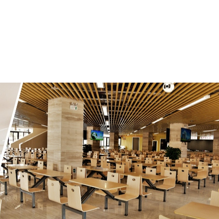
闻资讯
基地保障
资质荣誉
服务项目
合作