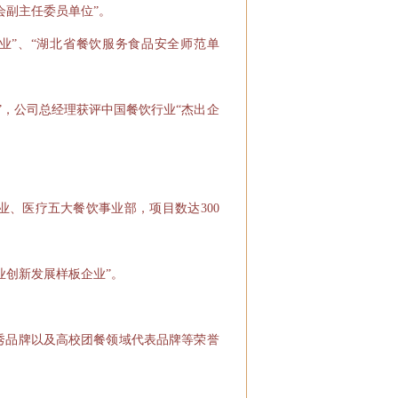
会副主任委员单位”
。
业”、“湖北省餐饮服务
食品安全师范单
”
，
公司总经理获评中国餐饮行业
“杰出企
业、医疗五大餐饮事业部，项目数达
300
业
创新发展样板企业
”。
秀品牌以及高校团餐领域代表品牌等荣誉