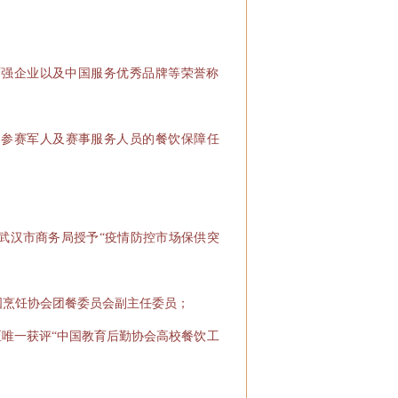
百强企业以及中国服务优秀品牌等荣誉称
了
参赛军人及赛事服务人员的餐饮保障任
武汉市商务局授予
“疫情防控市场保供突
国烹饪协会团餐委员会副主任委员；
区唯一获评
“中国教育后勤协会高校餐饮工