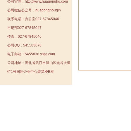
公司官网：http://www.huagonghq.com
公司微信公众号：huagonghouqin
联系电话：办公室027-67845046
市场部027-67845047
传真：027-67845046
公司QQ：545583678
电子邮箱：545583678qq.com
公司地址：湖北省武汉市洪山区光谷大道
特1号国际企业中心聚贤楼B座
网站首页
|
公司概况
|
新闻资讯
|
基
联系电话：办公室 027-67845046 市场部 027
电子邮箱：office@huagonghq.co
?
武汉华工后勤管理有限公司 2015 Corpor